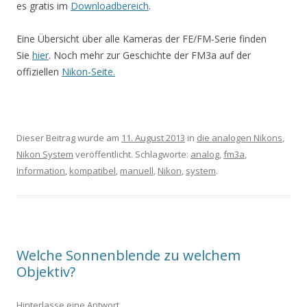
es gratis im
Downloadbereich
.
Eine Übersicht über alle Kameras der FE/FM-Serie finden
Sie
hier
. Noch mehr zur Geschichte der FM3a auf der
offiziellen
Nikon-Seite.
Dieser Beitrag wurde am
11. August 2013
in
die analogen Nikons
,
Nikon System
veröffentlicht. Schlagworte:
analog
,
fm3a
,
Information
,
kompatibel
,
manuell
,
Nikon
,
system
.
Welche Sonnenblende zu welchem
Objektiv?
Hinterlasse eine Antwort