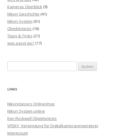
Kameras Überblick
(9)
Nikon Geschichte
(41)
Nikon System
(61)
Objektivtests
(16)
Tipps & Tricks
(21)
was passt wo?
(17)
Suchen
nach:
LINKS
Nikonclassics Onlineshop
Nikon System online
Ken Rockwell Objektivtests
VFDKV, Vereinigung für Digitalkameraverweigerer
Impressum