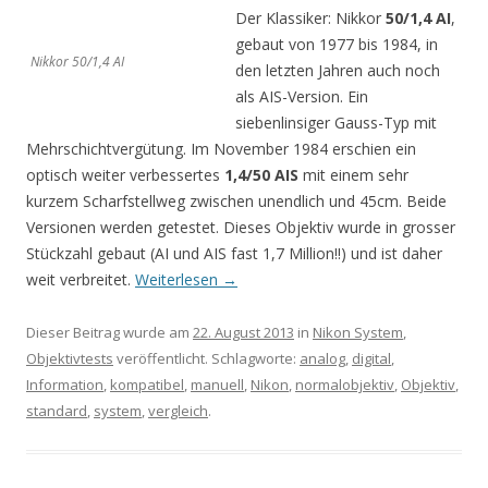
Der Klassiker: Nikkor
50/1,4 AI
,
gebaut von 1977 bis 1984, in
Nikkor 50/1,4 AI
den letzten Jahren auch noch
als AIS-Version. Ein
siebenlinsiger Gauss-Typ mit
Mehrschichtvergütung. Im November 1984 erschien ein
optisch weiter verbessertes
1,4/50 AIS
mit einem sehr
kurzem Scharfstellweg zwischen unendlich und 45cm. Beide
Versionen werden getestet. Dieses Objektiv wurde in grosser
Stückzahl gebaut (AI und AIS fast 1,7 Million!!) und ist daher
weit verbreitet.
Weiterlesen
→
Dieser Beitrag wurde am
22. August 2013
in
Nikon System
,
Objektivtests
veröffentlicht. Schlagworte:
analog
,
digital
,
Information
,
kompatibel
,
manuell
,
Nikon
,
normalobjektiv
,
Objektiv
,
standard
,
system
,
vergleich
.