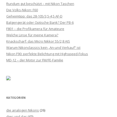
Rundum gut beschützt – mit Nikon Taschen
Die Volks-Nikon: F60
Geheimtipp: das 28-105/3,5-4,5 AF-D
Balgengerät oder Optische Bank? Der PB-6
F801 – die Profikamera für Amateure
Welche Linse für meine Kamera?
Knackscharf: das Micro Nikkor 55/2,8 AIS
Warum Nikonclassics kein „An-und Verkauf“ ist
Nikon F90: perfekte Belichtung mit Highspeed-Fokus
MD-12 – der Motor zur FM/FE-Familie
KATEGORIEN
die analogen Nikons
(26)
dies und das
(42)