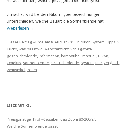
herauszufinden, welche jetzt genau die richtige ist.
Zunächst wird bei den Nikon Typenbezeichnungen
unterschieden, welche Bauart die Sonnenblende hat:
Weiterlesen
→
Dieser Beitrag wurde am
8. August 2013
in
Nikon System
,
Tipps &
Tricks
,
was passt wo?
veröffentlicht. Schlagworte:
gegenlichtblende
,
Information
,
kompatibel
,
manuell
,
Nikon
,
Objektiv
,
sonnenblende
,
streulichtblende
,
system
,
tele
,
vergleich
,
weitwinkel
,
zoom
.
LETZE ARTIKEL
Preisgünstiger Profi-Klassiker: das Zoom 80-200/2,8
Welche Sonnenblende passt?