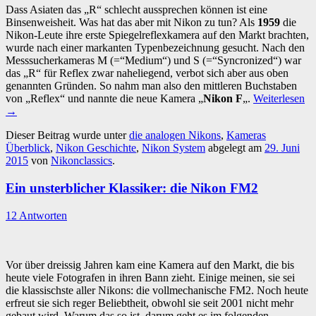
Dass Asiaten das „R“ schlecht aussprechen können ist eine
Binsenweisheit. Was hat das aber mit Nikon zu tun? Als
1959
die
Nikon-Leute ihre erste Spiegelreflexkamera auf den Markt brachten,
wurde nach einer markanten Typenbezeichnung gesucht. Nach den
Messsucherkameras M (=“Medium“) und S (=“Syncronized“) war
das „R“ für Reflex zwar naheliegend, verbot sich aber aus oben
genannten Gründen. So nahm man also den mittleren Buchstaben
von „Reflex“ und nannte die neue Kamera „
Nikon F
„.
Weiterlesen
→
Dieser Beitrag wurde unter
die analogen Nikons
,
Kameras
Überblick
,
Nikon Geschichte
,
Nikon System
abgelegt am
29. Juni
2015
von
Nikonclassics
.
Ein unsterblicher Klassiker: die Nikon FM2
12 Antworten
Vor über dreissig Jahren kam eine Kamera auf den Markt, die bis
heute viele Fotografen in ihren Bann zieht. Einige meinen, sie sei
die klassischste aller Nikons: die vollmechanische FM2. Noch heute
erfreut sie sich reger Beliebtheit, obwohl sie seit 2001 nicht mehr
gebaut wird. Warum das so ist, darum geht es im folgenden.