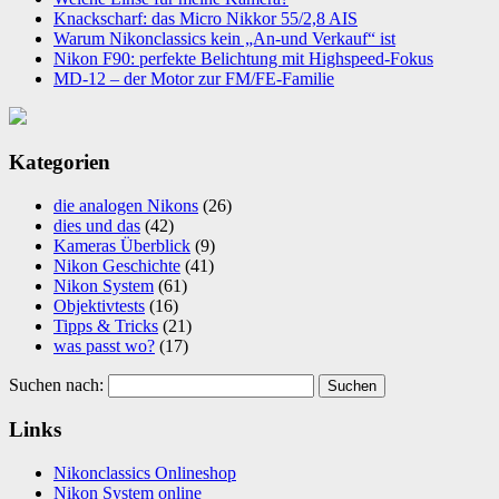
Knackscharf: das Micro Nikkor 55/2,8 AIS
Warum Nikonclassics kein „An-und Verkauf“ ist
Nikon F90: perfekte Belichtung mit Highspeed-Fokus
MD-12 – der Motor zur FM/FE-Familie
Kategorien
die analogen Nikons
(26)
dies und das
(42)
Kameras Überblick
(9)
Nikon Geschichte
(41)
Nikon System
(61)
Objektivtests
(16)
Tipps & Tricks
(21)
was passt wo?
(17)
Suchen nach:
Links
Nikonclassics Onlineshop
Nikon System online