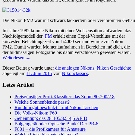
Die Nikon FM2 war mit schwarz lackiertem oder verchromten Gehäus
Im Jahre 1982 konnte Nikon mit einer Weltsensation aufwarten: das
Nachfolgemodell der
FM
erhielt einen Copal-Verschluss mit der
kürzesten Belichtungszeit von 1/4000 sec und wurde zur Nikon
FM2. Damit wurden Momentaufnahmen in Bereichen möglich, die
der bildmässigen Fotografie bis dahin verschlossen gewesen waren.
Weiterlesen
→
Dieser Beitrag wurde unter
die analogen Nikons
,
Nikon Geschichte
abgelegt am
11. Juni 2015
von
Nikonclassics
.
Letze Artikel
Preisgünstiger Profi-Klassiker: das Zoom 80-200/2,8
Welche Sonnenblende passt?
Rundum gut beschützt – mit Nikon Taschen
Die Volks-Nikon: F60
Geheimtipp: das 28-105/3,5-4,5 AF-D
Balgengerät oder Optische Bank? Der PB-6
F801 – die Profikamera für Amateure
Welche Linse für meine Kamera?