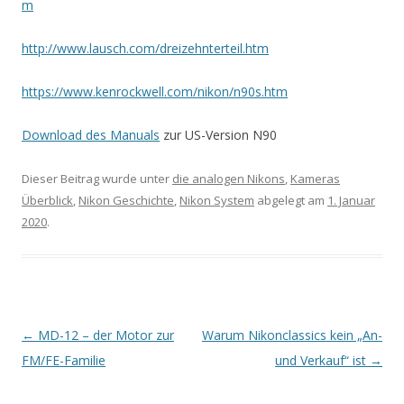
m
http://www.lausch.com/dreizehnterteil.htm
https://www.kenrockwell.com/nikon/n90s.htm
Download des Manuals
zur US-Version N90
Dieser Beitrag wurde unter
die analogen Nikons
,
Kameras
Überblick
,
Nikon Geschichte
,
Nikon System
abgelegt am
1. Januar
2020
.
Artikel-
←
MD-12 – der Motor zur
Warum Nikonclassics kein „An-
Navigation
FM/FE-Familie
und Verkauf“ ist
→