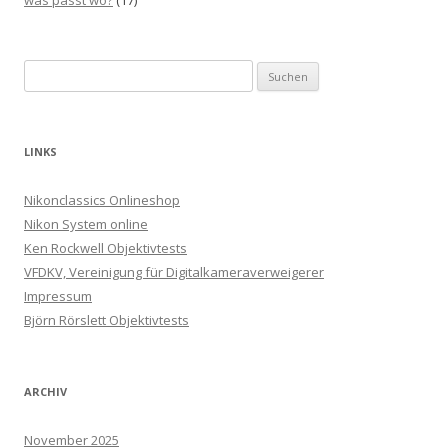
was passt wo?
(17)
Suchen
nach:
LINKS
Nikonclassics Onlineshop
Nikon System online
Ken Rockwell Objektivtests
VFDKV, Vereinigung für Digitalkameraverweigerer
Impressum
Björn Rörslett Objektivtests
ARCHIV
November 2025