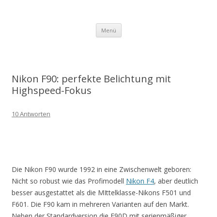
Zum
Menü
Inhalt
springen
Nikon F90: perfekte Belichtung mit
Highspeed-Fokus
10 Antworten
Die Nikon F90 wurde 1992 in eine Zwischenwelt geboren:
Nicht so robust wie das Profimodell
Nikon F4
, aber deutlich
besser ausgestattet als die MIttelklasse-Nikons F501 und
F601. Die F90 kam in mehreren Varianten auf den Markt.
Neben der Standardversion die F90D mit serienmäßiger