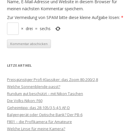
Name, E-Mail-Adresse und Website in diesem Browser für
meinen nächsten Kommentar speichern.
Zur Vermeidung von SPAM bitte diese kleine Aufgabe lösen:
*
×
drei
=
sechs
LETZE ARTIKEL
Preisgünstiger Profi-Klassiker: das Zoom 80-200/2,8
Welche Sonnenblende passt?
Rundum gut beschützt – mit Nikon Taschen
Die Volks-Nikon: F60
Geheimtipp: das 28-105/3,5-4,5 AF-D
Balgengerät oder Optische Bank? Der PB-6
F801 – die Profikamera für Amateure
Welche Linse für meine Kamera?