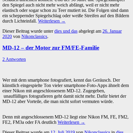
den Spiegel auch nicht mehr weich abfängt, weil er nicht mehr
elastisch oder sogar schon zu Teer mutiert ist. Die Folgen sind dann
ein scheppernder Spiegelschlag oder weiße Streifen auf den Bildern
durch Lichteinfall.
Weiterlesen
→
Dieser Beitrag wurde unter
dies und das
abgelegt am
26. Januar
2020
von
Nikonclassics
.
MD-12 – der Motor zur FM/FE-Familie
2 Antworten
Wer mit dem smartphone fotografiert, kennt das Geräusch. Der
künstlich eingespielte Ton vieler smartphone-Foto-Apps ähnelt dem
einer Nikon mit angeschlossenem MD-12. Zugegeben,
unauffälliges fotografieren geht damit nicht mehr. Dafür bietet der
MD-12 aber Vorteile, die man nicht sofort vermuten würde.
Denn mit angeschlossenem MD-12 liegt eine Nikon FM, FE, FM2,
FE2, FM3a oder FA deutlich
Weiterlesen
→
Dieser Beitrag wurde am
12. Juli 2019
von
Nikonclassics
in
dies