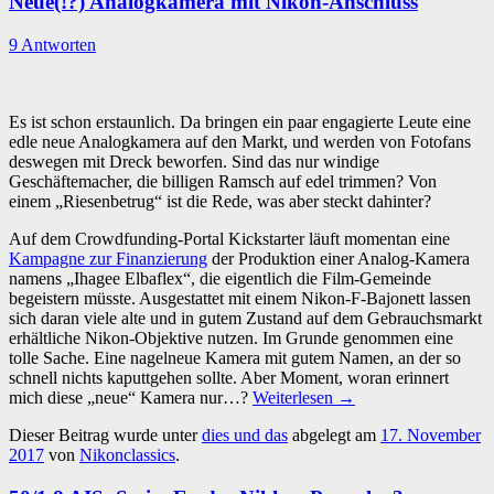
Neue(!?) Analogkamera mit Nikon-Anschluss
9 Antworten
Es ist schon erstaunlich. Da bringen ein paar engagierte Leute eine
edle neue Analogkamera auf den Markt, und werden von Fotofans
deswegen mit Dreck beworfen. Sind das nur windige
Geschäftemacher, die billigen Ramsch auf edel trimmen? Von
einem „Riesenbetrug“ ist die Rede, was aber steckt dahinter?
Auf dem Crowdfunding-Portal Kickstarter läuft momentan eine
Kampagne zur Finanzierung
der Produktion einer Analog-Kamera
namens „Ihagee Elbaflex“, die eigentlich die Film-Gemeinde
begeistern müsste. Ausgestattet mit einem Nikon-F-Bajonett lassen
sich daran viele alte und in gutem Zustand auf dem Gebrauchsmarkt
erhältliche Nikon-Objektive nutzen. Im Grunde genommen eine
tolle Sache. Eine nagelneue Kamera mit gutem Namen, an der so
schnell nichts kaputtgehen sollte. Aber Moment, woran erinnert
mich diese „neue“ Kamera nur…?
Weiterlesen
→
Dieser Beitrag wurde unter
dies und das
abgelegt am
17. November
2017
von
Nikonclassics
.