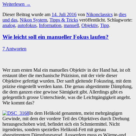
Weiterlesen
→
Dieser Beitrag wurde am
14. Juli 2016
von
Nikonclassics
in
dies
und das
,
Nikon System
,
Tipps & Tricks
veröffentlicht. Schlagworte:
analog
,
autofokus
,
Information
,
manuell
,
Objektiv
,
Tipp
.
Wie leicht soll ein manueller Fokus laufen?
7 Antworten
Wer zum ersten Mal ein manuelles Objektiv in der Hand hat, ist oft
erstaunt über die mechanische Präzision, mit der viele dieser
Objektive gefertigt wurden. Der sanft gleitende Fokusring, mit dem
präzise eingestellt werden kann. Die genau abgestimmte Dämpfung,
die dem ganzen eine gewisse Sämigkeit gibt. Allerdings gibt es
gelegentlich grosse Unterschiede, was die Leichtgängigkeit angeht.
Wie kommt das?
In dem Helikoid genannten, meist mehrgängigen
Gewinde, mit dem der vordere Teil des Objektives durch Drehung
herausgeschoben wird, befindet sich ein Schmiermittel. Nicht
irgendeins, sondern spezielles Helikoid-Fett mit genau
abgestimmtem Dämpfungsgrad. Ausserdem muss es Wärme-und