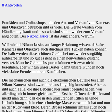
8 Antworten
Fotoläden und Onlineshops , die den An- und Verkauf von Kameras
und Objektiven betreiben gibt es viele. Die Geräte werden vom
Händler angekauft und – so wie sind sind – wieder zum Verkauf
angeboten. Bei
Nikonclassics
ist das ganz anders. Warum?
Weil wir bei Nikonclassics aus langer Erfahrung wissen, daß alte
Kameras und Objektive auch durchaus ihre Tücken haben können.
Deshalb werden diese schönen Geräte bei uns wieder sorgfältig
aufgearbeitet und so gut es geht in einen neuwertigen Zustand
versetzt. Manche Gebrauchsspuren können wir zwar nicht
beseitigen, aber wir tun unser Bestes, damit unsere Kunden noch
viele Jahre Freude an ihrem Kauf haben.
Die mechanischen und auch die elektronischen Bauteile bei alten
Nikon-Kameras sind zwar durchaus langlebig konstruiert. Aber es
gibt auch Teile, die ihre Lebensdauer längst beendet haben, was
allerdings nicht immer gleich auffällt.
Erst bei Öffnen der Rückwand
merkt man dann, daß die in den umlaufenden Rillen liegende
Lichtdichtung sich in eine schmierige Masse verwandelt hat und nun
an der Rückwand klebt. Deren Brösel schlimmstenfalls auch noch
Schaden anrichten können. Und der 30 Jahre alte Spiegeldämpfer