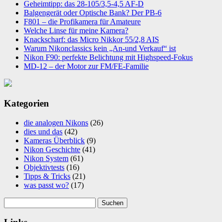
Geheimtipp: das 28-105/3,5-4,5 AF-D
Balgengerät oder Optische Bank? Der PB-6
F801 – die Profikamera für Amateure
Welche Linse für meine Kamera?
Knackscharf: das Micro Nikkor 55/2,8 AIS
Warum Nikonclassics kein „An-und Verkauf“ ist
Nikon F90: perfekte Belichtung mit Highspeed-Fokus
MD-12 – der Motor zur FM/FE-Familie
Kategorien
die analogen Nikons
(26)
dies und das
(42)
Kameras Überblick
(9)
Nikon Geschichte
(41)
Nikon System
(61)
Objektivtests
(16)
Tipps & Tricks
(21)
was passt wo?
(17)
Suchen
nach: