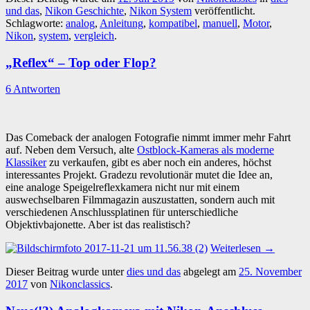
und das
,
Nikon Geschichte
,
Nikon System
veröffentlicht.
Schlagworte:
analog
,
Anleitung
,
kompatibel
,
manuell
,
Motor
,
Nikon
,
system
,
vergleich
.
„Reflex“ – Top oder Flop?
6 Antworten
Das Comeback der analogen Fotografie nimmt immer mehr Fahrt
auf. Neben dem Versuch, alte
Ostblock-Kameras als moderne
Klassiker
zu verkaufen, gibt es aber noch ein anderes, höchst
interessantes Projekt. Gradezu revolutionär mutet die Idee an,
eine analoge Speigelreflexkamera nicht nur mit einem
auswechselbaren Filmmagazin auszustatten, sondern auch mit
verschiedenen Anschlussplatinen für unterschiedliche
Objektivbajonette. Aber ist das realistisch?
Weiterlesen
→
Dieser Beitrag wurde unter
dies und das
abgelegt am
25. November
2017
von
Nikonclassics
.