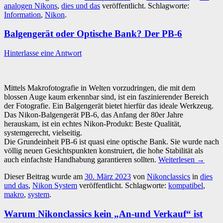
analogen Nikons
,
dies und das
veröffentlicht. Schlagworte:
Information
,
Nikon
.
Balgengerät oder Optische Bank? Der PB-6
Hinterlasse eine Antwort
Mittels Makrofotografie in Welten vorzudringen, die mit dem
blossen Auge kaum erkennbar sind, ist ein faszinierender Bereich
der Fotografie. Ein Balgengerät bietet hierfür das ideale Werkzeug.
Das Nikon-Balgengerät PB-6, das Anfang der 80er Jahre
herauskam, ist ein echtes Nikon-Produkt: Beste Qualität,
systemgerecht, vielseitig.
Die Grundeinheit PB-6 ist quasi eine optische Bank. Sie wurde nach
völlig neuen Gesichtspunkten konstruiert, die hohe Stabilität als
auch einfachste Handhabung garantieren sollten.
Weiterlesen
→
Dieser Beitrag wurde am
30. März 2023
von
Nikonclassics
in
dies
und das
,
Nikon System
veröffentlicht. Schlagworte:
kompatibel
,
makro
,
system
.
Warum Nikonclassics kein „An-und Verkauf“ ist