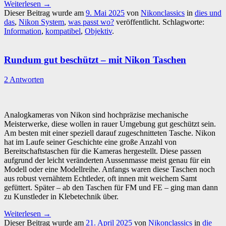
Weiterlesen
→
Dieser Beitrag wurde am
9. Mai 2025
von
Nikonclassics
in
dies und
das
,
Nikon System
,
was passt wo?
veröffentlicht. Schlagworte:
Information
,
kompatibel
,
Objektiv
.
Rundum gut beschützt – mit Nikon Taschen
2 Antworten
Analogkameras von Nikon sind hochpräzise mechanische
Meisterwerke, diese wollen in rauer Umgebung gut geschützt sein.
Am besten mit einer speziell darauf zugeschnitteten Tasche. Nikon
hat im Laufe seiner Geschichte eine große Anzahl von
Bereitschaftstaschen für die Kameras hergestellt. Diese passen
aufgrund der leicht veränderten Aussenmasse meist genau für ein
Modell oder eine Modellreihe. Anfangs waren diese Taschen noch
aus robust vernähtem Echtleder, oft innen mit weichem Samt
gefüttert. Später – ab den Taschen für FM und FE – ging man dann
zu Kunstleder in Klebetechnik über.
Weiterlesen
→
Dieser Beitrag wurde am
21. April 2025
von
Nikonclassics
in
die