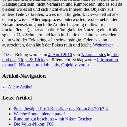
Kältetauglich sein, nicht Verharzen und Rumbröseln, und es soll da
bleiben wo es ist und sich nicht etwa Inneren des Objektiv auf
andere Teile verbreiten, wo es nicht hingehört. Dieses Fett ist aber
einem gewissen Alterungsprozess unterworfen, wobei neben der
Zusammensetzung auch die Art der Lagerung (kalt/warm,
trocken/feucht), aber auch die Häufigkeit der Nutzung eine Rolle
spielen. Das Schmiermittel kann im Laufe der Jahre zäh werden,
dann wird der Fokusring sehr schwergängig. Oder es kann
austrocknen, dann läuft der Fokus rauh und leicht.
Weiterlesen
→
Dieser Beitrag wurde am
4. April 2016
von
Nikonclassics
in
dies
und das
,
Tipps & Tricks
veröffentlicht. Schlagworte:
Information
,
manuell
,
Nikon
,
normalobjektiv
,
Objektiv
,
zoom
.
Artikel-Navigation
←
Ältere Artikel
Letze Artikel
Preisgünstiger Profi-Klassiker: das Zoom 80-200/2,8
Welche Sonnenblende passt?
Rundum gut beschützt – mit Nikon Taschen
Die Volks-Nikon: F60