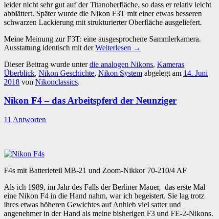
leider nicht sehr gut auf der Titanoberfläche, so dass er relativ leicht
abblättert. Später wurde die Nikon F3T mit einer etwas besseren
schwarzen Lackierung mit strukturierter Oberfläche ausgeliefert.
Meine Meinung zur F3T: eine ausgesprochene Sammlerkamera.
Ausstattung identisch mit der
Weiterlesen
→
Dieser Beitrag wurde unter
die analogen Nikons
,
Kameras
Überblick
,
Nikon Geschichte
,
Nikon System
abgelegt am
14. Juni
2018
von
Nikonclassics
.
Nikon F4 – das Arbeitspferd der Neunziger
11 Antworten
F4s mit Batterieteil MB-21 und Zoom-Nikkor 70-210/4 AF
Als ich 1989, im Jahr des Falls der Berliner Mauer, das erste Mal
eine Nikon F4 in die Hand nahm, war ich begeistert. Sie lag trotz
ihres etwas höheren Gewichtes auf Anhieb viel satter und
angenehmer in der Hand als meine bisherigen F3 und FE-2-Nikons.