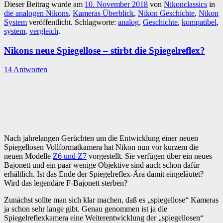
Dieser Beitrag wurde am
10. November 2018
von
Nikonclassics
in
die analogen Nikons
,
Kameras Überblick
,
Nikon Geschichte
,
Nikon
System
veröffentlicht. Schlagworte:
analog
,
Geschichte
,
kompatibel
,
system
,
vergleich
.
Nikons neue Spiegellose – stirbt die Spiegelreflex?
14 Antworten
Nach jahrelangen Gerüchten um die Entwicklung einer neuen
Spiegellosen Vollformatkamera hat Nikon nun vor kurzem die
neuen Modelle
Z6 und Z7
vorgestellt. Sie verfügen über ein neues
Bajonett und ein paar wenige Objektive sind auch schon dafür
erhältlich. Ist das Ende der Spiegelreflex-Ära damit eingeläutet?
Wird das legendäre F-Bajonett sterben?
Zunächst sollte man sich klar machen, daß es „spiegellose“ Kameras
ja schon sehr lange gibt. Genau genommen ist ja die
Spiegelreflexkamera eine Weiterentwicklung der „spiegellosen“