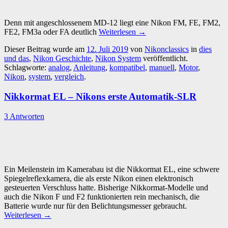
Denn mit angeschlossenem MD-12 liegt eine Nikon FM, FE, FM2,
FE2, FM3a oder FA deutlich
Weiterlesen
→
Dieser Beitrag wurde am
12. Juli 2019
von
Nikonclassics
in
dies
und das
,
Nikon Geschichte
,
Nikon System
veröffentlicht.
Schlagworte:
analog
,
Anleitung
,
kompatibel
,
manuell
,
Motor
,
Nikon
,
system
,
vergleich
.
Nikkormat EL – Nikons erste Automatik-SLR
3 Antworten
Ein Meilenstein im Kamerabau ist die Nikkormat EL, eine schwere
Spiegelreflexkamera, die als erste Nikon einen elektronisch
gesteuerten Verschluss hatte. Bisherige Nikkormat-Modelle und
auch die Nikon F und F2 funktionierten rein mechanisch, die
Batterie wurde nur für den Belichtungsmesser gebraucht.
Weiterlesen
→