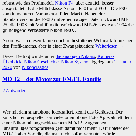
robust wie das Profimodell
Nikon F4
, aber deutlich besser
ausgestattet als die MIttelklasse-Nikons F501 und F601. Die F90
kam in mehreren Varianten auf den Markt. Neben der
Standardversion die F90D mit serienmäßiger Datenrückwand MF-
25, die F90S mit Multifunktionsrückwand MF-26 sowie ab 1994 die
grundlegend verbesserte Nikon F90X.
Nikon war in diesen Jahren noch unbestrittener Weltmarktführer bei
den Profikameras, aber in einer Zwangsituation:
Weiterlesen
→
Dieser Beitrag wurde unter
die analogen Nikons
,
Kameras
Überblick
,
Nikon Geschichte
,
Nikon System
abgelegt am
1. Januar
2020
von
Nikonclassics
.
MD-12 – der Motor zur FM/FE-Familie
2 Antworten
Wer mit dem smartphone fotografiert, kennt das Geräusch. Der
künstlich eingespielte Ton vieler smartphone-Foto-Apps ähnelt dem
einer Nikon mit angeschlossenem MD-12. Zugegeben,
unauffälliges fotografieren geht damit nicht mehr. Dafür bietet der
MD-12 aber Vorteile, die man nicht sofort vermuten würde.