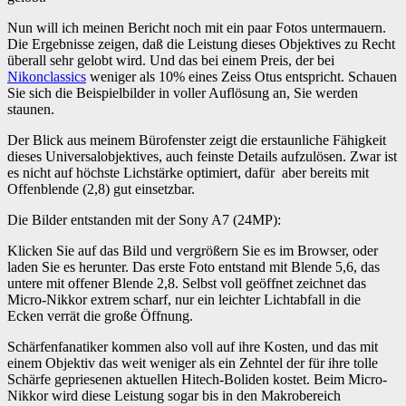
Nun will ich meinen Bericht noch mit ein paar Fotos untermauern.
Die Ergebnisse zeigen, daß die Leistung dieses Objektives zu Recht
überall sehr gelobt wird. Und das bei einem Preis, der bei
Nikonclassics
weniger als 10% eines Zeiss Otus entspricht. Schauen
Sie sich die Beispielbilder in voller Auflösung an, Sie werden
staunen.
Der Blick aus meinem Bürofenster zeigt die erstaunliche Fähigkeit
dieses Universalobjektives, auch feinste Details aufzulösen. Zwar ist
es nicht auf höchste Lichstärke optimiert, dafür aber bereits mit
Offenblende (2,8) gut einsetzbar.
Die Bilder entstanden mit der Sony A7 (24MP):
Klicken Sie auf das Bild und vergrößern Sie es im Browser, oder
laden Sie es herunter. Das erste Foto entstand mit Blende 5,6, das
untere mit offener Blende 2,8. Selbst voll geöffnet zeichnet das
Micro-Nikkor extrem scharf, nur ein leichter Lichtabfall in die
Ecken verrät die große Öffnung.
Schärfenfanatiker kommen also voll auf ihre Kosten, und das mit
einem Objektiv das weit weniger als ein Zehntel der für ihre tolle
Schärfe gepriesenen aktuellen Hitech-Boliden kostet. Beim Micro-
Nikkor wird diese Leistung sogar bis in den Makrobereich