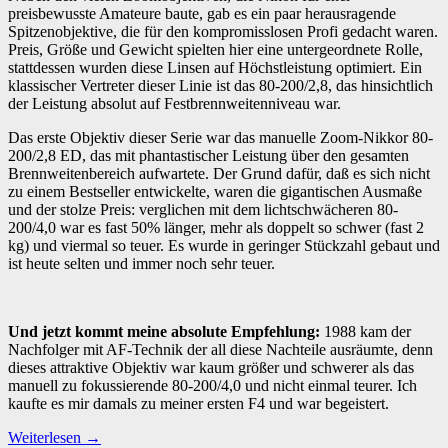
preisbewusste Amateure baute, gab es ein paar herausragende
Spitzenobjektive, die für den kompromisslosen Profi gedacht waren.
Preis, Größe und Gewicht spielten hier eine untergeordnete Rolle,
stattdessen wurden diese Linsen auf Höchstleistung optimiert. Ein
klassischer Vertreter dieser Linie ist das 80-200/2,8, das hinsichtlich
der Leistung absolut auf Festbrennweitenniveau war.
Das erste Objektiv dieser Serie war das manuelle Zoom-Nikkor 80-
200/2,8 ED, das mit phantastischer Leistung über den gesamten
Brennweitenbereich aufwartete. Der Grund dafür, daß es sich nicht
zu einem Bestseller entwickelte, waren die gigantischen Ausmaße
und der stolze Preis: verglichen mit dem lichtschwächeren 80-
200/4,0 war es fast 50% länger, mehr als doppelt so schwer (fast 2
kg) und viermal so teuer. Es wurde in geringer Stückzahl gebaut und
ist heute selten und immer noch sehr teuer.
Und jetzt kommt meine absolute Empfehlung:
1988 kam der
Nachfolger mit AF-Technik der all diese Nachteile ausräumte, denn
dieses attraktive Objektiv war kaum größer und schwerer als das
manuell zu fokussierende 80-200/4,0 und nicht einmal teurer. Ich
kaufte es mir damals zu meiner ersten F4 und war begeistert.
Weiterlesen
→