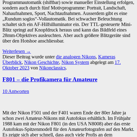
Programmautomatik (shiftbar) sowie manueller Einstellung erfolgen,
sondern auch durch fünf Motivprogramme: Portrait, Landschaft,
Nahaufnahmen, Sport, Nachtaufnahmen. Ausserdem gibt es eine
„Rundum soglos“-Vollautomatik. Bei schwacher Beleuchtung
schaltet sich ein AF-Hilfsilluminator ein. Der TTL-gesteuerte Mini-
Blitz springt auf Knopfdruck heraus und kann das Bildfeld eines
28mm-Objektives ausleuchten. Aber auch größere Blitzgeräte sind
über den Hotshoe anschliessbar.
Weiterlesen
→
Dieser Beitrag wurde unter
die analogen Nikons
,
Kameras
Überblick
,
Nikon Geschichte
,
Nikon System
abgelegt am
17.
Oktober 2023
von
Nikonclassics
.
F801 – die Profikamera für Amateure
10 Antworten
Mit der Nikon F501 und der F401 waren Ende der 80er Jahre ja
schon zwei Amateur-Nikons mit Autofokus erhältlich. Im Frühjahr
1988 kam mit der Nikon F801 (in den USA N8008) aber das erste
Autofokus-Spitzenmodell für den Amateurfotografen auf den Markt.
Es zeigte sich aber schnell, dass auch viele Profis an dem