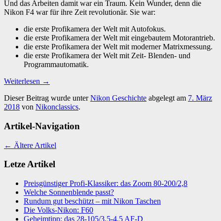
Und das Arbeiten damit war ein Traum. Kein Wunder, denn die
Nikon F4 war für ihre Zeit revolutionär. Sie war:
die erste Profikamera der Welt mit Autofokus.
die erste Profikamera der Welt mit eingebautem Motorantrieb.
die erste Profikamera der Welt mit moderner Matrixmessung.
die erste Profikamera der Welt mit Zeit- Blenden- und
Programmautomatik.
Weiterlesen
→
Dieser Beitrag wurde unter
Nikon Geschichte
abgelegt am
7. März
2018
von
Nikonclassics
.
Artikel-Navigation
←
Ältere Artikel
Letze Artikel
Preisgünstiger Profi-Klassiker: das Zoom 80-200/2,8
Welche Sonnenblende passt?
Rundum gut beschützt – mit Nikon Taschen
Die Volks-Nikon: F60
Geheimtipp: das 28-105/3,5-4,5 AF-D