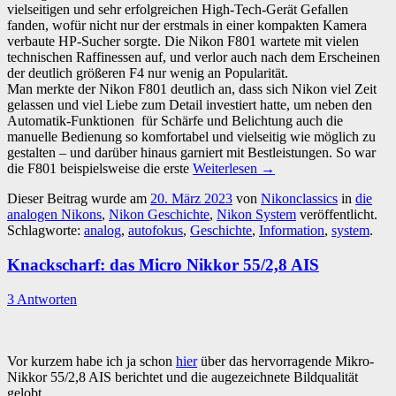
vielseitigen und sehr erfolgreichen High-Tech-Gerät Gefallen
fanden, wofür nicht nur der erstmals in einer kompakten Kamera
verbaute HP-Sucher sorgte. Die Nikon F801 wartete mit vielen
technischen Raffinessen auf, und verlor auch nach dem Erscheinen
der deutlich größeren F4 nur wenig an Popularität.
Man merkte der Nikon F801 deutlich an, dass sich Nikon viel Zeit
gelassen und viel Liebe zum Detail investiert hatte, um neben den
Automatik-Funktionen für Schärfe und Belichtung auch die
manuelle Bedienung so komfortabel und vielseitig wie möglich zu
gestalten – und darüber hinaus garniert mit Bestleistungen. So war
die F801 beispielsweise die erste
Weiterlesen
→
Dieser Beitrag wurde am
20. März 2023
von
Nikonclassics
in
die
analogen Nikons
,
Nikon Geschichte
,
Nikon System
veröffentlicht.
Schlagworte:
analog
,
autofokus
,
Geschichte
,
Information
,
system
.
Knackscharf: das Micro Nikkor 55/2,8 AIS
3 Antworten
Vor kurzem habe ich ja schon
hier
über das hervorragende Mikro-
Nikkor 55/2,8 AIS berichtet und die augezeichnete Bildqualität
gelobt.