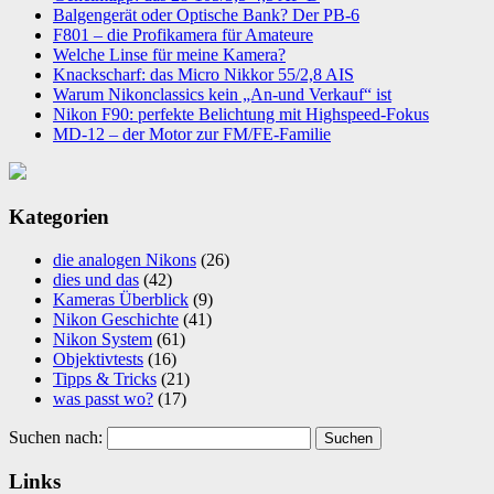
Balgengerät oder Optische Bank? Der PB-6
F801 – die Profikamera für Amateure
Welche Linse für meine Kamera?
Knackscharf: das Micro Nikkor 55/2,8 AIS
Warum Nikonclassics kein „An-und Verkauf“ ist
Nikon F90: perfekte Belichtung mit Highspeed-Fokus
MD-12 – der Motor zur FM/FE-Familie
Kategorien
die analogen Nikons
(26)
dies und das
(42)
Kameras Überblick
(9)
Nikon Geschichte
(41)
Nikon System
(61)
Objektivtests
(16)
Tipps & Tricks
(21)
was passt wo?
(17)
Suchen nach:
Links