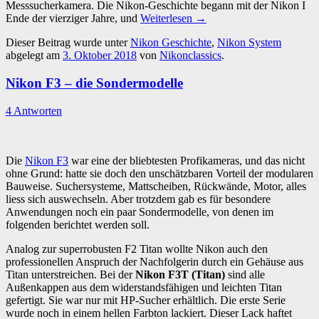
Messsucherkamera. Die Nikon-Geschichte begann mit der Nikon I
Ende der vierziger Jahre, und
Weiterlesen
→
Dieser Beitrag wurde unter
Nikon Geschichte
,
Nikon System
abgelegt am
3. Oktober 2018
von
Nikonclassics
.
Nikon F3 – die Sondermodelle
4 Antworten
Die
Nikon F3
war eine der bliebtesten Profikameras, und das nicht
ohne Grund: hatte sie doch den unschätzbaren Vorteil der modularen
Bauweise. Suchersysteme, Mattscheiben, Rückwände, Motor, alles
liess sich auswechseln. Aber trotzdem gab es für besondere
Anwendungen noch ein paar Sondermodelle, von denen im
folgenden berichtet werden soll.
Analog zur superrobusten F2 Titan wollte Nikon auch den
professionellen Anspruch der Nachfolgerin durch ein Gehäuse aus
Titan unterstreichen. Bei der
Nikon F3T (Titan)
sind alle
Außenkappen aus dem widerstandsfähigen und leichten Titan
gefertigt. Sie war nur mit HP-Sucher erhältlich. Die erste Serie
wurde noch in einem hellen Farbton lackiert. Dieser Lack haftet