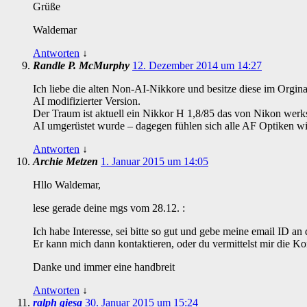
Grüße
Waldemar
Antworten
↓
Randle P. McMurphy
12. Dezember 2014 um 14:27
Ich liebe die alten Non-AI-Nikkore und besitze diese im Orgina
AI modifizierter Version.
Der Traum ist aktuell ein Nikkor H 1,8/85 das von Nikon werks
AI umgerüstet wurde – dagegen fühlen sich alle AF Optiken wi
Antworten
↓
Archie Metzen
1. Januar 2015 um 14:05
Hllo Waldemar,
lese gerade deine mgs vom 28.12. :
Ich habe Interesse, sei bitte so gut und gebe meine email ID a
Er kann mich dann kontaktieren, oder du vermittelst mir die Ko
Danke und immer eine handbreit
Antworten
↓
ralph giesa
30. Januar 2015 um 15:24