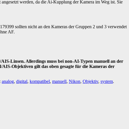
t angesetzt werden, da die Ai-Kupplung der Kamera im Weg ist. Sie
179399 sollten nicht an den Kameras der Gruppen 2 und 3 verwendet
ohne AF.
AI/AIS-Linsen. Allerdings muss bei non-AI-Typen manuell an der
I/AIS-Objektiven gilt das oben gesagte für die Kameras der
:
analog
,
digital
,
kompatibel
,
manuell
,
Nikon
,
Objektiv
,
system
.