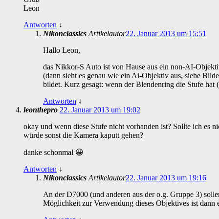
Leon
Antworten
↓
Nikonclassics
Artikelautor
22. Januar 2013 um 15:51
Hallo Leon,
das Nikkor-S Auto ist von Hause aus ein non-AI-Objekt
(dann sieht es genau wie ein Ai-Objektiv aus, siehe Bild
bildet. Kurz gesagt: wenn der Blendenring die Stufe hat (le
Antworten
↓
leonthepro
22. Januar 2013 um 19:02
okay und wenn diese Stufe nicht vorhanden ist? Sollte ich es n
würde sonst die Kamera kaputt gehen?
danke schonmal 😀
Antworten
↓
Nikonclassics
Artikelautor
22. Januar 2013 um 19:16
An der D7000 (und anderen aus der o.g. Gruppe 3) sol
Möglichkeit zur Verwendung dieses Objektives ist dann 