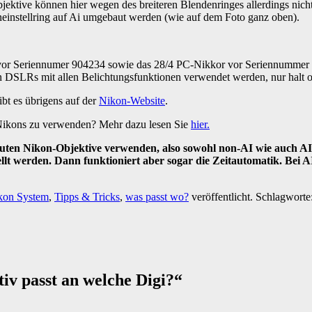
ktive können hier wegen des breiteren Blendenringes allerdings nich
einstellring auf Ai umgebaut werden (wie auf dem Foto ganz oben).
 vor Seriennumer 904234 sowie das 28/4 PC-Nikkor vor Seriennummer 
n DSLRs mit allen Belichtungsfunktionen verwendet werden, nur halt 
ibt es übrigens auf der
Nikon-Website
.
n Nikons zu verwenden? Mehr dazu lesen Sie
hier.
ebauten Nikon-Objektive verwenden, also sowohl non-AI wie auch 
llt werden. Dann funktioniert aber sogar die Zeitautomatik. Bei A
kon System
,
Tipps & Tricks
,
was passt wo?
veröffentlicht. Schlagworte
iv passt an welche Digi?
“