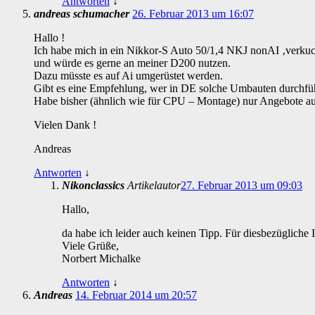
Antworten
↓
andreas schumacher
26. Februar 2013 um 16:07
Hallo !
Ich habe mich in ein Nikkor-S Auto 50/1,4 NKJ nonAI ‚verkuc
und würde es gerne an meiner D200 nutzen.
Dazu müsste es auf Ai umgerüstet werden.
Gibt es eine Empfehlung, wer in DE solche Umbauten durchfüh
Habe bisher (ähnlich wie für CPU – Montage) nur Angebote 
Vielen Dank !
Andreas
Antworten
↓
Nikonclassics
Artikelautor
27. Februar 2013 um 09:03
Hallo,
da habe ich leider auch keinen Tipp. Für diesbezügliche 
Viele Grüße,
Norbert Michalke
Antworten
↓
Andreas
14. Februar 2014 um 20:57