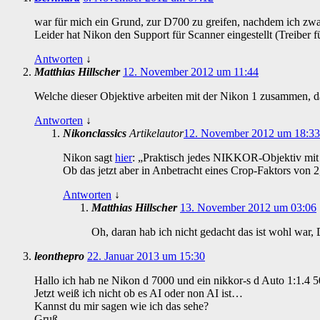
war für mich ein Grund, zur D700 zu greifen, nachdem ich zwanz
Leider hat Nikon den Support für Scanner eingestellt (Treiber f
Antworten
↓
Matthias Hillscher
12. November 2012 um 11:44
Welche dieser Objektive arbeiten mit der Nikon 1 zusammen, da
Antworten
↓
Nikonclassics
Artikelautor
12. November 2012 um 18:33
Nikon sagt
hier
: „Praktisch jedes NIKKOR-Objektiv mit 
Ob das jetzt aber in Anbetracht eines Crop-Faktors von 2
Antworten
↓
Matthias Hillscher
13. November 2012 um 03:06
Oh, daran hab ich nicht gedacht das ist wohl war,
leonthepro
22. Januar 2013 um 15:30
Hallo ich hab ne Nikon d 7000 und ein nikkor-s d Auto 1:1.4 
Jetzt weiß ich nicht ob es AI oder non AI ist…
Kannst du mir sagen wie ich das sehe?
Gruß