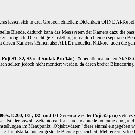
meras lassen sich in drei Gruppen einteilen: Diejenigen OHNE Ai-Kup
stellte Blende, dadurch kann das Messsystem der Kamera dazu die pass
szeit möglich. Die richtige Einstellung muss durch einen separaten Bel
it diesen Kameras können also ALLE manuellen Nikkore, auch die gan
 Fuji S1, S2, S3
und
Kodak Pro 14n
) können die manuellen Ai/AiS-
n sollten jedoch nicht montiert werden, da deren breiter Blendenring 
00/s, D200, D3-, D2- und D1
-Serien sowie der
Fuji S5 pro
) sieht es
en ist hier sowohl Zeitautomatik als auch manuelle Innenmessung und
nstellungen im Menüpunkt „Objektivdaten“ diese einmal eingegeben we
e, Lichtstärke und eingestellte Blende gespeichert. Mehrere verschie