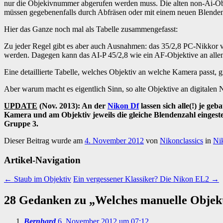
nur die Objekivnummer abgerufen werden muss. Die alten non-Ai-Obje
müssen gegebenenfalls durch Abfräsen oder mit einem neuen Blenden
Hier das Ganze noch mal als Tabelle zusammengefasst:
Zu jeder Regel gibt es aber auch Ausnahmen: das 35/2,8 PC-Nikkor
werden. Dagegen kann das AI-P 45/2,8 wie ein AF-Objektive an alle
Eine detaillierte Tabelle, welches Objektiv an welche Kamera passt, g
Aber warum macht es eigentlich Sinn, so alte Objektive an digitale
UPDATE
(Nov. 2013): An der
Nikon Df
lassen sich alle(!) je g
Kamera und am Objektiv jeweils die gleiche Blendenzahl eingeste
Gruppe 3.
Dieser Beitrag wurde am
4. November 2012
von
Nikonclassics
in
Ni
Artikel-Navigation
←
Staub im Objektiv
Ein vergessener Klassiker? Die Nikon EL2
→
28 Gedanken zu „
Welches manuelle Objekt
Bernhard
6. November 2012 um 07:12