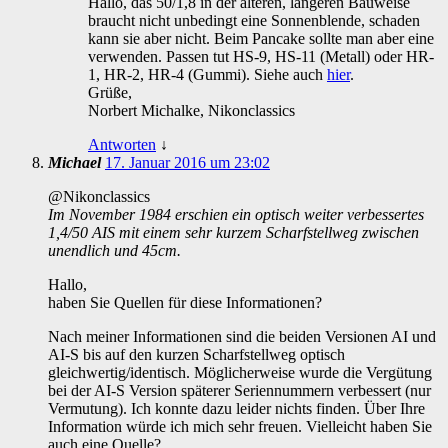
Hallo, das 50/1,8 in der älteren, längeren Bauweise
braucht nicht unbedingt eine Sonnenblende, schaden
kann sie aber nicht. Beim Pancake sollte man aber eine
verwenden. Passen tut HS-9, HS-11 (Metall) oder HR-
1, HR-2, HR-4 (Gummi). Siehe auch
hier
.
Grüße,
Norbert Michalke, Nikonclassics
Antworten
↓
Michael
17. Januar 2016 um 23:02
@Nikonclassics
Im November 1984 erschien ein optisch weiter verbessertes
1,4/50 AIS mit einem sehr kurzem Scharfstellweg zwischen
unendlich und 45cm.
Hallo,
haben Sie Quellen für diese Informationen?
Nach meiner Informationen sind die beiden Versionen AI und
AI-S bis auf den kurzen Scharfstellweg optisch
gleichwertig/identisch. Möglicherweise wurde die Vergütung
bei der AI-S Version späterer Seriennummern verbessert (nur
Vermutung). Ich konnte dazu leider nichts finden. Über Ihre
Information würde ich mich sehr freuen. Vielleicht haben Sie
auch eine Quelle?