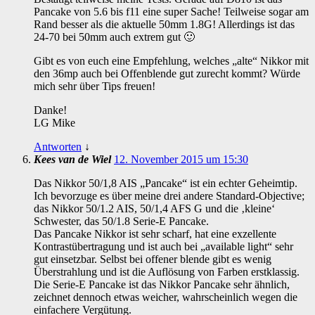
Pancake von 5.6 bis f11 eine super Sache! Teilweise sogar am
Rand besser als die aktuelle 50mm 1.8G! Allerdings ist das
24-70 bei 50mm auch extrem gut 🙂
Gibt es von euch eine Empfehlung, welches „alte“ Nikkor mit
den 36mp auch bei Offenblende gut zurecht kommt? Würde
mich sehr über Tips freuen!
Danke!
LG Mike
Antworten
↓
Kees van de Wiel
12. November 2015 um 15:30
Das Nikkor 50/1,8 AIS „Pancake“ ist ein echter Geheimtip.
Ich bevorzuge es über meine drei andere Standard-Objective;
das Nikkor 50/1.2 AIS, 50/1,4 AFS G und die ‚kleine‘
Schwester, das 50/1.8 Serie-E Pancake.
Das Pancake Nikkor ist sehr scharf, hat eine exzellente
Kontrastübertragung und ist auch bei „available light“ sehr
gut einsetzbar. Selbst bei offener blende gibt es wenig
Überstrahlung und ist die Auflösung von Farben erstklassig.
Die Serie-E Pancake ist das Nikkor Pancake sehr ähnlich,
zeichnet dennoch etwas weicher, wahrscheinlich wegen die
einfachere Vergütung.