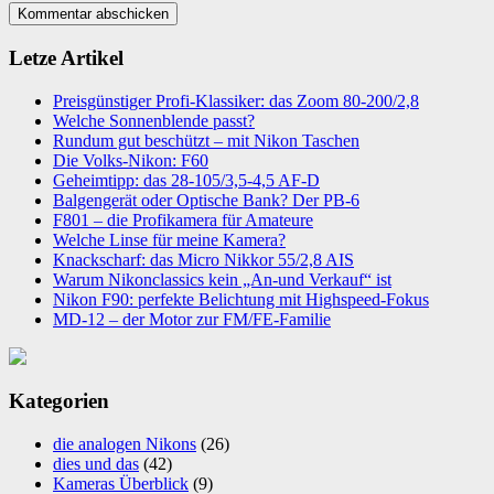
Letze Artikel
Preisgünstiger Profi-Klassiker: das Zoom 80-200/2,8
Welche Sonnenblende passt?
Rundum gut beschützt – mit Nikon Taschen
Die Volks-Nikon: F60
Geheimtipp: das 28-105/3,5-4,5 AF-D
Balgengerät oder Optische Bank? Der PB-6
F801 – die Profikamera für Amateure
Welche Linse für meine Kamera?
Knackscharf: das Micro Nikkor 55/2,8 AIS
Warum Nikonclassics kein „An-und Verkauf“ ist
Nikon F90: perfekte Belichtung mit Highspeed-Fokus
MD-12 – der Motor zur FM/FE-Familie
Kategorien
die analogen Nikons
(26)
dies und das
(42)
Kameras Überblick
(9)