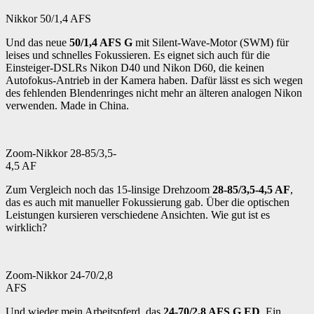
Nikkor 50/1,4 AFS
Und das neue
50/1,4 AFS G
mit Silent-Wave-Motor (SWM) für
leises und schnelles Fokussieren. Es eignet sich auch für die
Einsteiger-DSLRs Nikon D40 und Nikon D60, die keinen
Autofokus-Antrieb in der Kamera haben. Dafür lässt es sich wegen
des fehlenden Blendenringes nicht mehr an älteren analogen Nikon
verwenden. Made in China.
Zoom-Nikkor 28-85/3,5-
4,5 AF
Zum Vergleich noch das 15-linsige Drehzoom
28-85/3,5-4,5 AF
,
das es auch mit manueller Fokussierung gab. Über die optischen
Leistungen kursieren verschiedene Ansichten. Wie gut ist es
wirklich?
Zoom-Nikkor 24-70/2,8
AFS
Und wieder mein Arbeitspferd, das
24-70/2,8 AFS G ED
. Ein