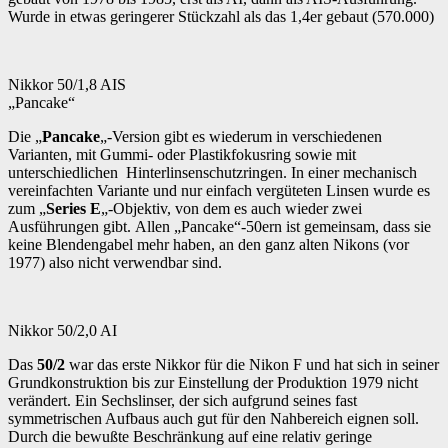
Wurde in etwas geringerer Stückzahl als das 1,4er gebaut (570.000)
Nikkor 50/1,8 AIS
„Pancake“
Die „
Pancake
„-Version gibt es wiederum in verschiedenen
Varianten, mit Gummi- oder Plastikfokusring sowie mit
unterschiedlichen Hinterlinsenschutzringen. In einer mechanisch
vereinfachten Variante und nur einfach vergüteten Linsen wurde es
zum „
Series E
„-Objektiv, von dem es auch wieder zwei
Ausführungen gibt. Allen „Pancake“-50ern ist gemeinsam, dass sie
keine Blendengabel mehr haben, an den ganz alten Nikons (vor
1977) also nicht verwendbar sind.
Nikkor 50/2,0 AI
Das
50/2
war das erste Nikkor für die Nikon F und hat sich in seiner
Grundkonstruktion bis zur Einstellung der Produktion 1979 nicht
verändert. Ein Sechslinser, der sich aufgrund seines fast
symmetrischen Aufbaus auch gut für den Nahbereich eignen soll.
Durch die bewußte Beschränkung auf eine relativ geringe