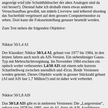
angezeigt wird (die Schnittbildsucher der alten Analogen sind da
viel besser!). Diesmal habe ich deshalb einen etwas anderen
Versuchsaufbau gewählt, um mittels Liveview und tethered shooting
das Sucherbild vergrössert auf dem grossen Computermonitor zu
sehen. Dort kann die Fokuseinstellung genauer beurteilt werden.
Zum Test stehen die folgenden Objektive:
Nikkor 50/1,4 AI
Der Klassiker: Nikkor
50/1,4 AI
, gebaut von 1977 bis 1984, in den
letzten Jahren auch noch als AIS-Version. Ein siebenlinsiger Gauss-
Typ mit Mehrschichtvergütung. Im November 1984 erschien ein
optisch weiter verbessertes
1,4/50 AIS
mit einem sehr kurzem
Scharfstellweg zwischen unendlich und 45cm. Beide Versionen
werden getestet. Dieses Objektiv wurde in grosser Stückzahl gebaut
(AI und AIS fast 1,7 Million!!) und ist daher weit verbreitet.
Nikkor 50/1,8 AIS
Das
50/1,8 AIS
gibt es in mehreren Versionen: Die „Langversion“,
gebaut von 1978 bis 1985, erst als AI, dann als AIS-Ausführung.