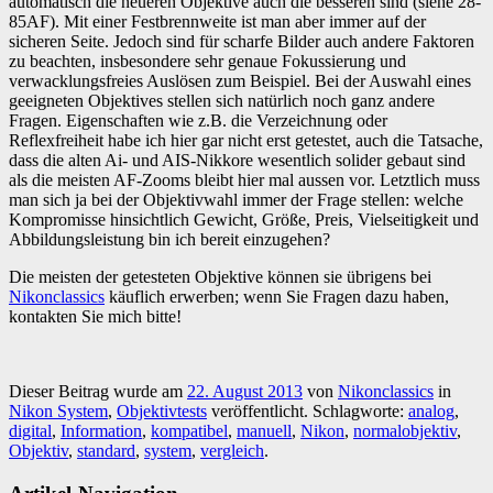
automatisch die neueren Objektive auch die besseren sind (siehe 28-
85AF). Mit einer Festbrennweite ist man aber immer auf der
sicheren Seite. Jedoch sind für scharfe Bilder auch andere Faktoren
zu beachten, insbesondere sehr genaue Fokussierung und
verwacklungsfreies Auslösen zum Beispiel. Bei der Auswahl eines
geeigneten Objektives stellen sich natürlich noch ganz andere
Fragen. Eigenschaften wie z.B. die Verzeichnung oder
Reflexfreiheit habe ich hier gar nicht erst getestet, auch die Tatsache,
dass die alten Ai- und AIS-Nikkore wesentlich solider gebaut sind
als die meisten AF-Zooms bleibt hier mal aussen vor. Letztlich muss
man sich ja bei der Objektivwahl immer der Frage stellen: welche
Kompromisse hinsichtlich Gewicht, Größe, Preis, Vielseitigkeit und
Abbildungsleistung bin ich bereit einzugehen?
Die meisten der getesteten Objektive können sie übrigens bei
Nikonclassics
käuflich erwerben; wenn Sie Fragen dazu haben,
kontakten Sie mich bitte!
Dieser Beitrag wurde am
22. August 2013
von
Nikonclassics
in
Nikon System
,
Objektivtests
veröffentlicht. Schlagworte:
analog
,
digital
,
Information
,
kompatibel
,
manuell
,
Nikon
,
normalobjektiv
,
Objektiv
,
standard
,
system
,
vergleich
.