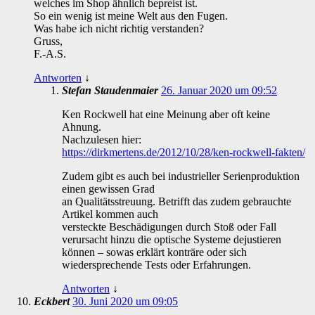
welches im Shop ähnlich bepreist ist.
So ein wenig ist meine Welt aus den Fugen.
Was habe ich nicht richtig verstanden?
Gruss,
F.-A.S.
Antworten
↓
Stefan Staudenmaier
26. Januar 2020 um 09:52
Ken Rockwell hat eine Meinung aber oft keine
Ahnung.
Nachzulesen hier:
https://dirkmertens.de/2012/10/28/ken-rockwell-fakten/
Zudem gibt es auch bei industrieller Serienproduktion
einen gewissen Grad
an Qualitätsstreuung. Betrifft das zudem gebrauchte
Artikel kommen auch
versteckte Beschädigungen durch Stoß oder Fall
verursacht hinzu die optische Systeme dejustieren
können – sowas erklärt konträre oder sich
wiedersprechende Tests oder Erfahrungen.
Antworten
↓
Eckbert
30. Juni 2020 um 09:05