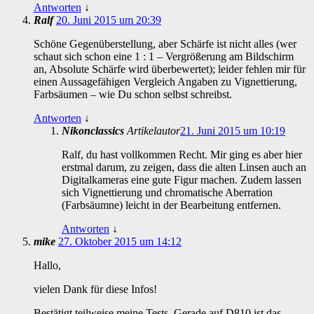
Antworten
↓
Ralf
20. Juni 2015 um 20:39
Schöne Gegenüberstellung, aber Schärfe ist nicht alles (wer
schaut sich schon eine 1 : 1 – Vergrößerung am Bildschirm
an, Absolute Schärfe wird überbewertet); leider fehlen mir für
einen Aussagefähigen Vergleich Angaben zu Vignettierung,
Farbsäumen – wie Du schon selbst schreibst.
Antworten
↓
Nikonclassics
Artikelautor
21. Juni 2015 um 10:19
Ralf, du hast vollkommen Recht. Mir ging es aber hier
erstmal darum, zu zeigen, dass die alten Linsen auch an
Digitalkameras eine gute Figur machen. Zudem lassen
sich Vignettierung und chromatische Aberration
(Farbsäumne) leicht in der Bearbeitung entfernen.
Antworten
↓
mike
27. Oktober 2015 um 14:12
Hallo,
vielen Dank für diese Infos!
Bestätigt teilweise meine Tests. Gerade auf D810 ist das