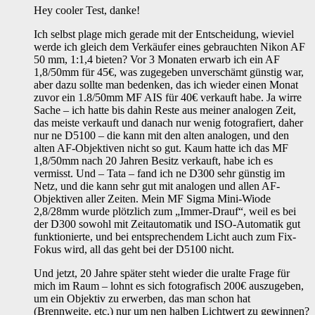
Hey cooler Test, danke!
Ich selbst plage mich gerade mit der Entscheidung, wieviel
werde ich gleich dem Verkäufer eines gebrauchten Nikon AF
50 mm, 1:1,4 bieten? Vor 3 Monaten erwarb ich ein AF
1,8/50mm für 45€, was zugegeben unverschämt günstig war,
aber dazu sollte man bedenken, das ich wieder einen Monat
zuvor ein 1.8/50mm MF AIS für 40€ verkauft habe. Ja wirre
Sache – ich hatte bis dahin Reste aus meiner analogen Zeit,
das meiste verkauft und danach nur wenig fotografiert, daher
nur ne D5100 – die kann mit den alten analogen, und den
alten AF-Objektiven nicht so gut. Kaum hatte ich das MF
1,8/50mm nach 20 Jahren Besitz verkauft, habe ich es
vermisst. Und – Tata – fand ich ne D300 sehr günstig im
Netz, und die kann sehr gut mit analogen und allen AF-
Objektiven aller Zeiten. Mein MF Sigma Mini-Wiode
2,8/28mm wurde plötzlich zum „Immer-Drauf“, weil es bei
der D300 sowohl mit Zeitautomatik und ISO-Automatik gut
funktionierte, und bei entsprechendem Licht auch zum Fix-
Fokus wird, all das geht bei der D5100 nicht.
Und jetzt, 20 Jahre später steht wieder die uralte Frage für
mich im Raum – lohnt es sich fotografisch 200€ auszugeben,
um ein Objektiv zu erwerben, das man schon hat
(Brennweite, etc.) nur um nen halben Lichtwert zu gewinnen?