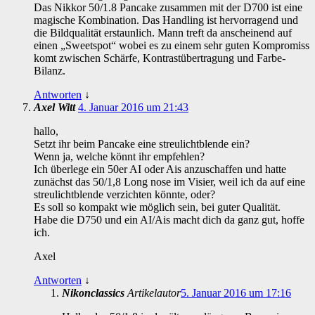
Das Nikkor 50/1.8 Pancake zusammen mit der D700 ist eine
magische Kombination. Das Handling ist hervorragend und
die Bildqualität erstaunlich. Mann treft da anscheinend auf
einen „Sweetspot“ wobei es zu einem sehr guten Kompromiss
komt zwischen Schärfe, Kontrastübertragung und Farbe-
Bilanz.
Antworten
↓
Axel Witt
4. Januar 2016 um 21:43
hallo,
Setzt ihr beim Pancake eine streulichtblende ein?
Wenn ja, welche könnt ihr empfehlen?
Ich überlege ein 50er AI oder Ais anzuschaffen und hatte
zunächst das 50/1,8 Long nose im Visier, weil ich da auf eine
streulichtblende verzichten könnte, oder?
Es soll so kompakt wie möglich sein, bei guter Qualität.
Habe die D750 und ein AI/Ais macht dich da ganz gut, hoffe
ich.
Axel
Antworten
↓
Nikonclassics
Artikelautor
5. Januar 2016 um 17:16