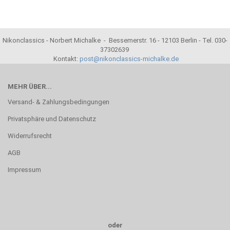
Nikonclassics - Norbert Michalke - Bessemerstr. 16 - 12103 Berlin - Tel. 030-
37302639
Kontakt:
post@nikonclassics-michalke.de
MEHR ÜBER...
Versand- & Zahlungsbedingungen
Privatsphäre und Datenschutz
Widerrufsrecht
AGB
Impressum
oder