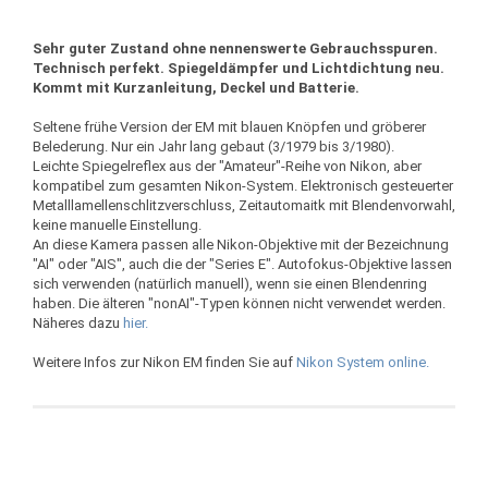
Sehr guter Zustand ohne nennenswerte Gebrauchsspuren.
Technisch perfekt. Spiegeldämpfer und Lichtdichtung neu.
Kommt mit Kurzanleitung, Deckel und Batterie.
Seltene frühe Version der EM mit blauen Knöpfen und gröberer
Belederung. Nur ein Jahr lang gebaut (3/1979 bis 3/1980).
Leichte Spiegelreflex aus der "Amateur"-Reihe von Nikon, aber
kompatibel zum gesamten Nikon-System. Elektronisch gesteuerter
Metalllamellenschlitzverschluss, Zeitautomaitk mit Blendenvorwahl,
keine manuelle Einstellung.
An diese Kamera passen alle Nikon-Objektive mit der Bezeichnung
"AI" oder "AIS", auch die der "Series E". Autofokus-Objektive lassen
sich verwenden (natürlich manuell), wenn sie einen Blendenring
haben. Die älteren "nonAI"-Typen können nicht verwendet werden.
Näheres dazu
hier.
Weitere Infos zur Nikon EM finden Sie auf
Nikon System online.