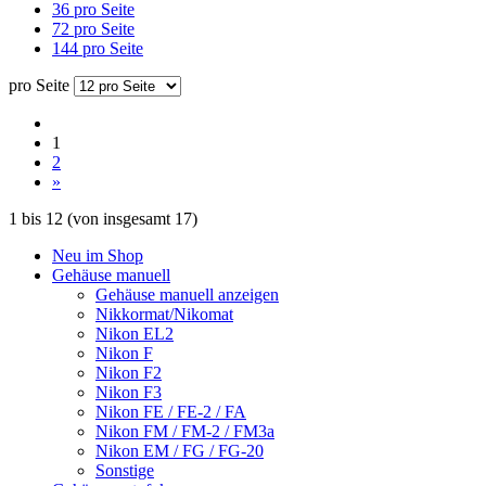
36 pro Seite
72 pro Seite
144 pro Seite
pro Seite
1
2
»
1
bis
12
(von insgesamt
17
)
Neu im Shop
Gehäuse manuell
Gehäuse manuell anzeigen
Nikkormat/Nikomat
Nikon EL2
Nikon F
Nikon F2
Nikon F3
Nikon FE / FE-2 / FA
Nikon FM / FM-2 / FM3a
Nikon EM / FG / FG-20
Sonstige