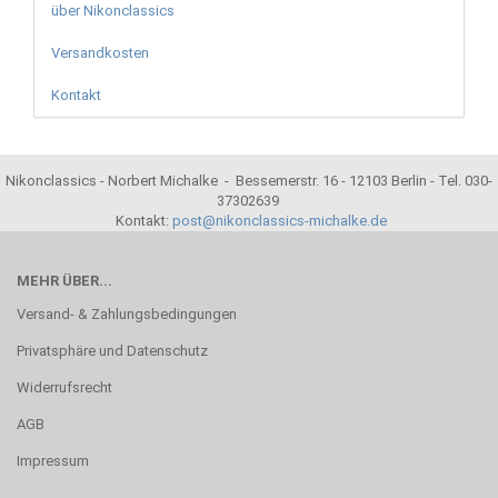
über Nikonclassics
Versandkosten
Kontakt
Nikonclassics - Norbert Michalke - Bessemerstr. 16 - 12103 Berlin - Tel. 030-
37302639
Kontakt:
post@nikonclassics-michalke.de
MEHR ÜBER...
Versand- & Zahlungsbedingungen
Privatsphäre und Datenschutz
Widerrufsrecht
AGB
Impressum