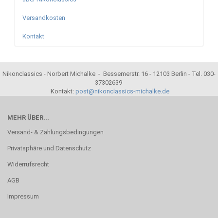
Versandkosten
Kontakt
Nikonclassics - Norbert Michalke - Bessemerstr. 16 - 12103 Berlin - Tel. 030-
37302639
Kontakt:
post@nikonclassics-michalke.de
MEHR ÜBER...
Versand- & Zahlungsbedingungen
Privatsphäre und Datenschutz
Widerrufsrecht
AGB
Impressum