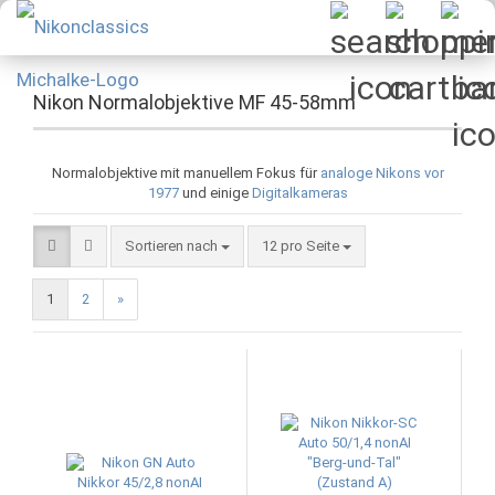
Nikon Normalobjektive MF 45-58mm
Normalobjektive mit manuellem Fokus für
analoge Nikons vor
1977
und einige
Digitalkameras
Sortieren nach
pro Seite
Sortieren nach
12 pro Seite
1
2
»