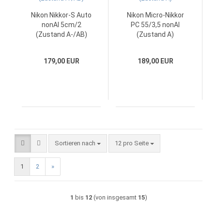
Nikon Nikkor-S Auto
Nikon Micro-Nikkor
nonAI 5cm/2
PC 55/3,5 nonAI
(Zustand A-/AB)
(Zustand A)
179,00 EUR
189,00 EUR
Sortieren nach
pro Seite
Sortieren nach
12 pro Seite
1
2
»
1
bis
12
(von insgesamt
15
)