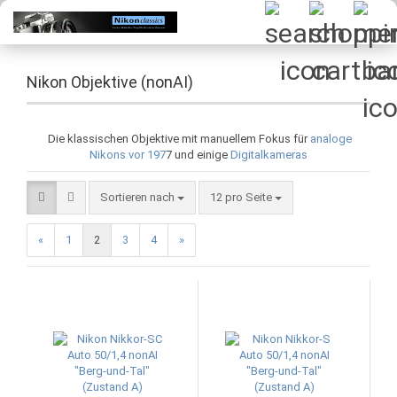
Nikon Objektive (nonAI)
Die klassischen Objektive mit manuellem Fokus für
analoge
Nikons vor 197
7 und einige
Digitalkameras
Sortieren nach
pro Seite
Sortieren nach
12 pro Seite
«
1
2
3
4
»