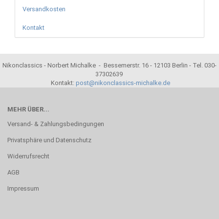
Versandkosten
Kontakt
Nikonclassics - Norbert Michalke - Bessemerstr. 16 - 12103 Berlin - Tel. 030-
37302639
Kontakt:
post@nikonclassics-michalke.de
MEHR ÜBER...
Versand- & Zahlungsbedingungen
Privatsphäre und Datenschutz
Widerrufsrecht
AGB
Impressum