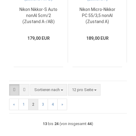
Nikon Nikkor-S Auto
Nikon Micro-Nikkor
nonAI 5cm/2
PC 55/3,5 nonAI
(Zustand A-/AB)
(Zustand A)
179,00 EUR
189,00 EUR
Sortieren nach
pro Seite
Sortieren nach
12 pro Seite
«
1
2
3
4
»
13
bis
24
(von insgesamt
44
)