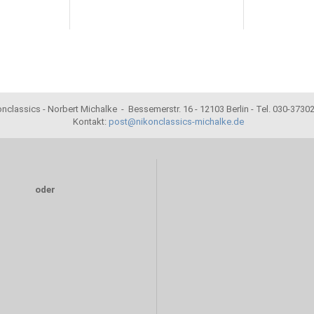
nclassics - Norbert Michalke - Bessemerstr. 16 - 12103 Berlin - Tel. 030-373
Kontakt:
post@nikonclassics-michalke.de
oder