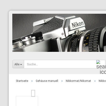
Alle
»
»
»
Startseite
Gehäuse manuell
Nikkormat/Nikomat
Nikko