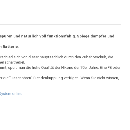
puren und natürlich voll funktionsfähig. Spiegeldämpfer und
n Batterie.
rschied sich von dieser hauptsächlich durch den Zubehörschuh, die
ellschalthebel.
t, spürt man die hohe Qualität der Nikons der 70er Jahre. Eine FE oder
er die "Hasenohren"-Blendenkupplung verfügen. Wenn Sie nicht wissen,
System online