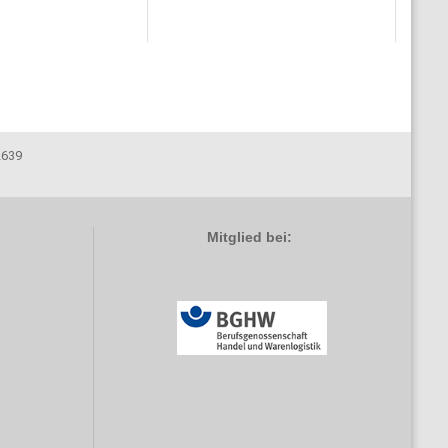
02639
Mitglied bei: