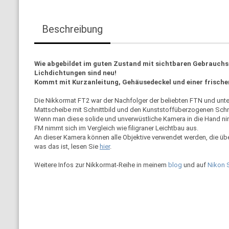
Beschreibung
Wie abgebildet im guten Zustand mit sichtbaren Gebrauchss
Lichdichtungen sind neu!
Kommt mit Kurzanleitung, Gehäusedeckel und einer frische
Die Nikkormat FT2 war der Nachfolger der beliebten FTN und unte
Mattscheibe mit Schnittbild und den Kunststoffüberzogenen Schn
Wenn man diese solide und unverwüstliche Kamera in die Hand nimm
FM nimmt sich im Vergleich wie filigraner Leichtbau aus.
An dieser Kamera können alle Objektive verwendet werden, die üb
was das ist, lesen Sie
hier
.
Weitere Infos zur Nikkormat-Reihe in meinem
blog
und auf
Nikon 