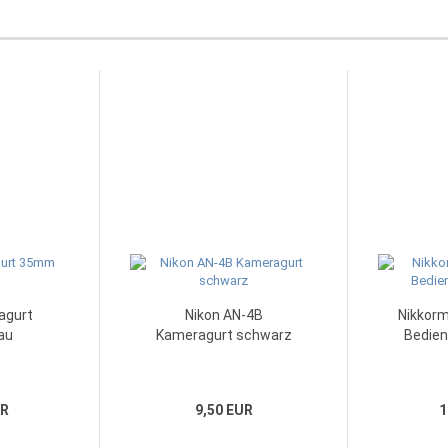
agurt
Nikon AN-4B
Nikkorm
au
Kameragurt schwarz
Bedien
UR
9,50 EUR
1