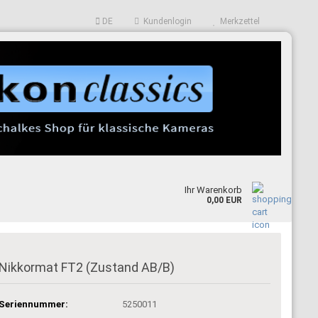
DE
Kundenlogin
Merkzettel
len
E-Mail
Passwort
Ihr Warenkorb
0,00 EUR
nto erstellen
sswort vergessen?
Nikkormat FT2 (Zustand AB/B)
Seriennummer:
5250011