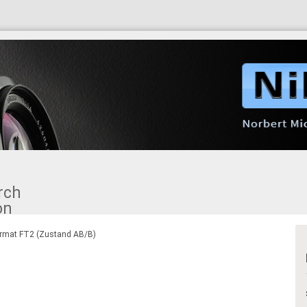
Sprache auswäh
Suche...
Ko
Pa
rmat FT2 (Zustand AB/B)