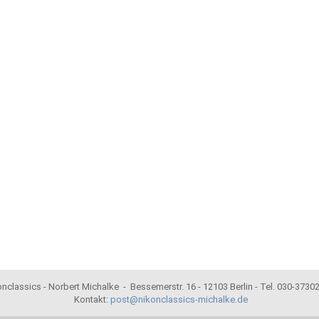
nclassics - Norbert Michalke - Bessemerstr. 16 - 12103 Berlin - Tel. 030-373
Kontakt:
post@nikonclassics-michalke.de