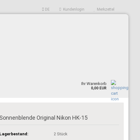
DE
Kundenlogin
Merkzettel
len
E-Mail
Passwort
Ihr Warenkorb
0,00 EUR
nto erstellen
sswort vergessen?
Sonnenblende Original Nikon HK-15
Lagerbestand:
2
Stück