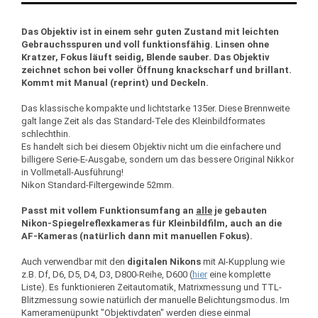
Das Objektiv ist in einem sehr guten Zustand mit leichten
Gebrauchsspuren und voll funktionsfähig. Linsen ohne
Kratzer, Fokus läuft seidig, Blende sauber. Das Objektiv
zeichnet schon bei voller Öffnung knackscharf und brillant.
Kommt mit Manual (reprint) und Deckeln.
Das klassische kompakte und lichtstarke 135er. Diese Brennweite
galt lange Zeit als das Standard-Tele des Kleinbildformates
schlechthin.
Es handelt sich bei diesem Objektiv nicht um die einfachere und
billigere Serie-E-Ausgabe, sondern um das bessere Original Nikkor
in Vollmetall-Ausführung!
Nikon Standard-Filtergewinde 52mm.
Passt mit vollem Funktionsumfang an
alle
je gebauten
Nikon-Spiegelreflexkameras für Kleinbildfilm, auch an die
AF-Kameras (natürlich dann mit manuellen Fokus).
Auch verwendbar mit den
digitalen
Nikons
mit AI-Kupplung wie
z.B. Df, D6, D5, D4, D3, D800-Reihe, D600 (
hier
eine komplette
Liste). Es funktionieren Zeitautomatik, Matrixmessung und TTL-
Blitzmessung sowie natürlich der manuelle Belichtungsmodus. Im
Kameramenüpunkt "Objektivdaten" werden diese einmal