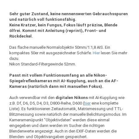
Sehr guter Zustand, keine nennenswerten Gebrauchsspuren
und natürlich voll funktionsfähig.
Keine Kratzer, kein Fungus, Fokus läuft präzise, Blende
ölfrei. Kommt mit Anleitung (reprint), Front- und
Rückdeckel.
Das flache manuelle Normalobjektiv 50mm/1:1,8 AIS. Ein
kompaktes 50er mit ausgezeichneter Schärfe.
Hier
lesen Sie mehr
dazu.
Nikon Standard-Filtergewinde 52mm.
Passt mit vollem Funktionsumfang an alle Nikon-
Spiegelreflexkameras mit AI-Kupplung, auch an die AF-
Kameras (natürlich dann mit manuellen Fokus).
Auch verwendbar mit den
digitalen
Nikons
mit AI-Kupplung wie
z.B. Df, D6, D5, D4, D3, D800-Reihe, D600 (
hier
eine komplette
Liste). Es funktionieren Zeitautomatik, Matrixmessung und TTL-
Blitzmessung sowie natürlich der manuelle Belichtungsmodus. Im
Kameramenüpunkt "Objektivdaten" werden diese einmal
eingegeben und dann werden im Sucher die richtigen
Blendenwerte angezeigt. Auch in den EXIF-Daten werden die
Blenden- und Objektivangaben gespeichert.