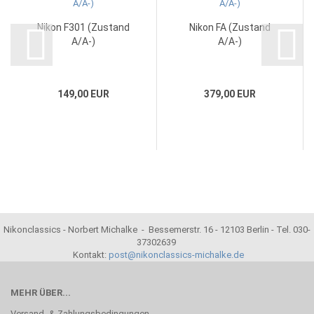
Nikon F301 (Zustand
Nikon FA (Zustand
A/A-)
A/A-)
149,00 EUR
379,00 EUR
Nikonclassics - Norbert Michalke - Bessemerstr. 16 - 12103 Berlin - Tel. 030-
37302639
Kontakt:
post@nikonclassics-michalke.de
MEHR ÜBER...
Versand- & Zahlungsbedingungen