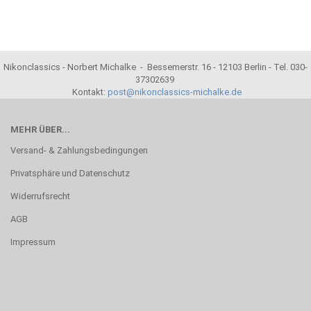
Nikonclassics - Norbert Michalke - Bessemerstr. 16 - 12103 Berlin - Tel. 030-
37302639
Kontakt:
post@nikonclassics-michalke.de
MEHR ÜBER...
Versand- & Zahlungsbedingungen
Privatsphäre und Datenschutz
Widerrufsrecht
AGB
Impressum