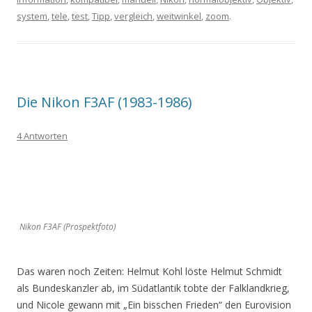
system
,
tele
,
test
,
Tipp
,
vergleich
,
weitwinkel
,
zoom
.
Die Nikon F3AF (1983-1986)
4 Antworten
Nikon F3AF (Prospektfoto)
Das waren noch Zeiten: Helmut Kohl löste Helmut Schmidt
als Bundeskanzler ab, im Südatlantik tobte der Falklandkrieg,
und Nicole gewann mit „Ein bisschen Frieden“ den Eurovision