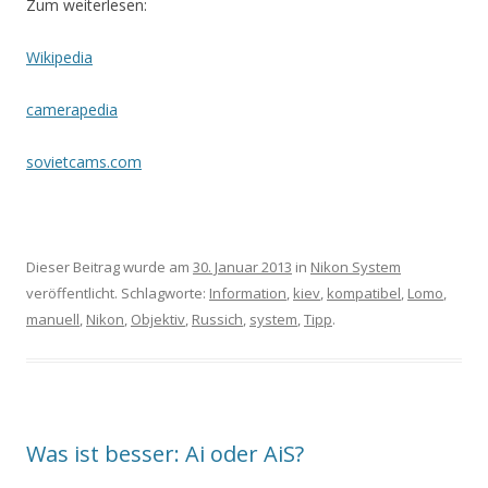
Zum weiterlesen:
Wikipedia
camerapedia
sovietcams.com
Dieser Beitrag wurde am
30. Januar 2013
in
Nikon System
veröffentlicht. Schlagworte:
Information
,
kiev
,
kompatibel
,
Lomo
,
manuell
,
Nikon
,
Objektiv
,
Russich
,
system
,
Tipp
.
Was ist besser: Ai oder AiS?