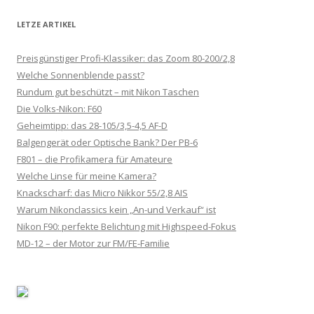
Navigation
LETZE ARTIKEL
Preisgünstiger Profi-Klassiker: das Zoom 80-200/2,8
Welche Sonnenblende passt?
Rundum gut beschützt – mit Nikon Taschen
Die Volks-Nikon: F60
Geheimtipp: das 28-105/3,5-4,5 AF-D
Balgengerät oder Optische Bank? Der PB-6
F801 – die Profikamera für Amateure
Welche Linse für meine Kamera?
Knackscharf: das Micro Nikkor 55/2,8 AIS
Warum Nikonclassics kein „An-und Verkauf“ ist
Nikon F90: perfekte Belichtung mit Highspeed-Fokus
MD-12 – der Motor zur FM/FE-Familie