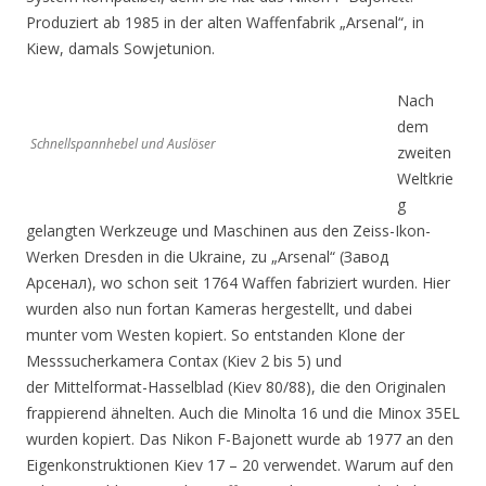
Produziert ab 1985 in der alten Waffenfabrik „Arsenal“, in
Kiew, damals Sowjetunion.
Nach
dem
Schnellspannhebel und Auslöser
zweiten
Weltkrie
g
gelangten Werkzeuge und Maschinen aus den Zeiss-Ikon-
Werken Dresden in die Ukraine, zu „Arsenal“ (Завод
Арсенал), wo schon seit 1764 Waffen fabriziert wurden. Hier
wurden also nun fortan Kameras hergestellt, und dabei
munter vom Westen kopiert. So entstanden Klone der
Messsucherkamera Contax (Kiev 2 bis 5) und
der Mittelformat-Hasselblad (Kiev 80/88), die den Originalen
frappierend ähnelten. Auch die Minolta 16 und die Minox 35EL
wurden kopiert. Das Nikon F-Bajonett wurde ab 1977 an den
Eigenkonstruktionen Kiev 17 – 20 verwendet. Warum auf den