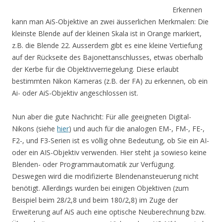
Erkennen
kann man AiS-Objektive an zwei äusserlichen Merkmalen: Die
kleinste Blende auf der kleinen Skala ist in Orange markiert,
z.B. die Blende 22. Ausserdem gibt es eine kleine Vertiefung
auf der Rückseite des Bajonettanschlusses, etwas oberhalb
der Kerbe für die Objektivverriegelung. Diese erlaubt
bestimmten Nikon Kameras (z.B. der FA) zu erkennen, ob ein
Ai- oder AiS-Objektiv angeschlossen ist.
Nun aber die gute Nachricht: Für alle geeigneten Digital-
Nikons (siehe
hier
) und auch für die analogen EM-, FM-, FE-,
F2-, und F3-Serien ist es völlig ohne Bedeutung, ob Sie ein AI-
oder ein AIS-Objektiv verwenden. Hier steht ja sowieso keine
Blenden- oder Programmautomatik zur Verfügung.
Deswegen wird die modifizierte Blendenansteuerung nicht
benötigt. Allerdings wurden bei einigen Objektiven (zum
Beispiel beim 28/2,8 und beim 180/2,8) im Zuge der
Erweiterung auf AiS auch eine optische Neuberechnung bzw.