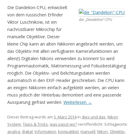
Die Dandelion-CPU, entwickelt
von dem russischen Erfinder
die „Dandelion“-CPU
Viktor Luschnikow, ist ein
nachrüstbarer Mikrochip für
manuelle Objektive. Dieser
kleine Chip kann an alten Nikkoren angebracht werden, um
das Objektiv mit allen verfügbaren Kamerafunktionen an
allen(!) Digitalen Nikons verwenden zu können! So wird
Programmautomatik, Matrixmessung und Fokusbestätigung
möglich. Die Objektiv- und Belichtungsdaten werden
automatisch in den EXIF-Header geschrieben. Die CPU kann
an einigen Nikkoren einfach aufgeklebt werden, an vielen
muss jedoch der Hinterbau demontiert und eine passende
Aussparung gefräst werden.
Weiterlesen
→
Dieser Beitrag wurde am
5. März 2014
in
dies und das
,
Nikon
System
,
Tipps & Tricks
,
was passt wo?
veröffentlicht. Schlagworte:
analog
,
digital
,
Information
,
kompatibel
,
manuell
,
Nikon
,
Objektiv
,