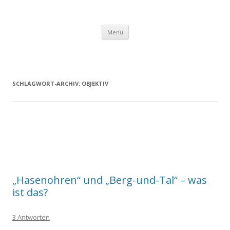
Zum
Menü
Inhalt
springen
SCHLAGWORT-ARCHIV:
OBJEKTIV
„Hasenohren“ und „Berg-und-Tal“ – was
ist das?
3 Antworten