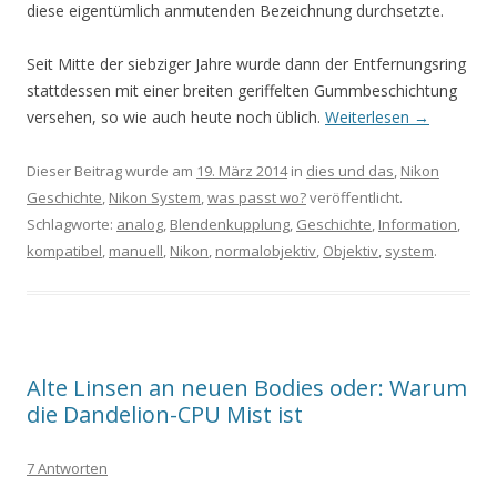
diese eigentümlich anmutenden Bezeichnung durchsetzte.
Seit Mitte der siebziger Jahre wurde dann der Entfernungsring
stattdessen mit einer breiten geriffelten Gummbeschichtung
versehen, so wie auch heute noch üblich.
Weiterlesen
→
Dieser Beitrag wurde am
19. März 2014
in
dies und das
,
Nikon
Geschichte
,
Nikon System
,
was passt wo?
veröffentlicht.
Schlagworte:
analog
,
Blendenkupplung
,
Geschichte
,
Information
,
kompatibel
,
manuell
,
Nikon
,
normalobjektiv
,
Objektiv
,
system
.
Alte Linsen an neuen Bodies oder: Warum
die Dandelion-CPU Mist ist
7 Antworten