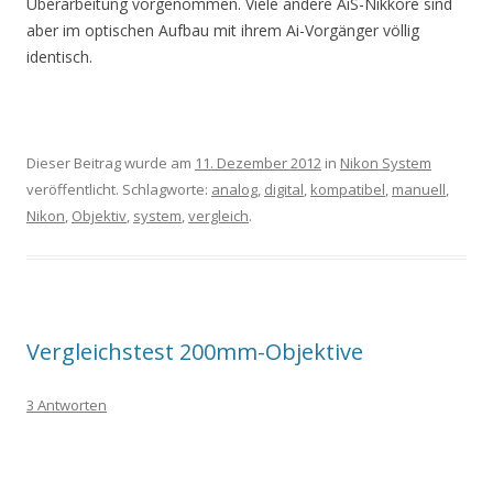
Überarbeitung vorgenommen. Viele andere AiS-Nikkore sind
aber im optischen Aufbau mit ihrem Ai-Vorgänger völlig
identisch.
Dieser Beitrag wurde am
11. Dezember 2012
in
Nikon System
veröffentlicht. Schlagworte:
analog
,
digital
,
kompatibel
,
manuell
,
Nikon
,
Objektiv
,
system
,
vergleich
.
Vergleichstest 200mm-Objektive
3 Antworten