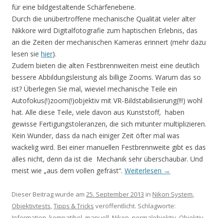
für eine bildgestaltende Schärfenebene.
Durch die unübertroffene mechanische Qualität vieler alter
Nikkore wird Digitalfotografie zum haptischen Erlebnis, das
an die Zeiten der mechanischen Kameras erinnert (mehr dazu
lesen sie
hier
).
Zudem bieten die alten Festbrennweiten meist eine deutlich
bessere Abbildungsleistung als billige Zooms. Warum das so
ist? Überlegen Sie mal, wieviel mechanische Teile ein
Autofokus(!)zoom(!)objektiv mit VR-Bildstabilisierung(!!!) wohl
hat. Alle diese Teile, viele davon aus Kunststoff, haben
gewisse Fertigungstoleranzen, die sich mitunter multiplizieren.
Kein Wunder, dass da nach einiger Zeit öfter mal was
wackelig wird. Bei einer manuellen Festbrennweite gibt es das
alles nicht, denn da ist die Mechanik sehr überschaubar. Und
meist wie „aus dem vollen gefräst“.
Weiterlesen
→
Dieser Beitrag wurde am
25. September 2013
in
Nikon System
,
Objektivtests
,
Tipps & Tricks
veröffentlicht. Schlagworte:
Information
,
kompatibel
,
manuell
,
Nikon
,
normalobjektiv
,
Objektiv
,