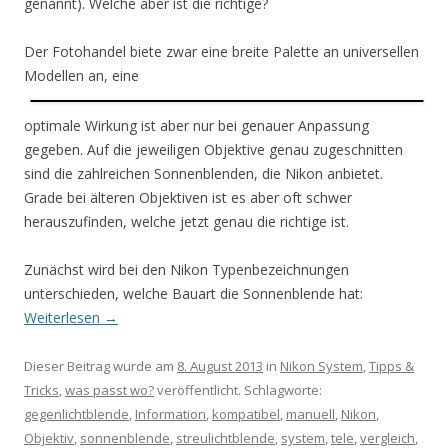
genannt). Welche aber ist die richtige?
Der Fotohandel biete zwar eine breite Palette an universellen
Modellen an, eine
optimale Wirkung ist aber nur bei genauer Anpassung
gegeben. Auf die jeweiligen Objektive genau zugeschnitten
sind die zahlreichen Sonnenblenden, die Nikon anbietet.
Grade bei älteren Objektiven ist es aber oft schwer
herauszufinden, welche jetzt genau die richtige ist.
Zunächst wird bei den Nikon Typenbezeichnungen
unterschieden, welche Bauart die Sonnenblende hat:
Weiterlesen
→
Dieser Beitrag wurde am
8. August 2013
in
Nikon System
,
Tipps &
Tricks
,
was passt wo?
veröffentlicht. Schlagworte:
gegenlichtblende
,
Information
,
kompatibel
,
manuell
,
Nikon
,
Objektiv
,
sonnenblende
,
streulichtblende
,
system
,
tele
,
vergleich
,