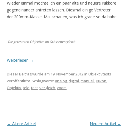
Wieder einmal möchte ich ein paar alte und neuere Nikkore
gegeneinander antreten lassen. Diesmal einige Vertreter
der 200mm-Klasse. Mal schauen, was ich grade so da habe:
Die getesteten Objektive im Grössenvergleich
Weiterlesen
→
Dieser Beitrag wurde am
19. November 2012
in
Objektivtests
veröffentlicht. Schlagworte:
analog
,
digital
,
manuell
,
Nikon
,
Objektiv
,
tele
,
test
,
vergleich
,
zoom
.
Artikel-
←
Ältere Artikel
Neuere Artikel
→