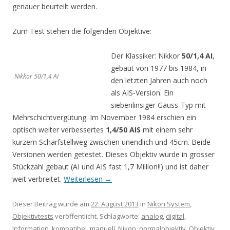
genauer beurteilt werden.
Zum Test stehen die folgenden Objektive:
Der Klassiker: Nikkor
50/1,4 AI
,
gebaut von 1977 bis 1984, in
Nikkor 50/1,4 AI
den letzten Jahren auch noch
als AIS-Version. Ein
siebenlinsiger Gauss-Typ mit
Mehrschichtvergütung. Im November 1984 erschien ein
optisch weiter verbessertes
1,4/50 AIS
mit einem sehr
kurzem Scharfstellweg zwischen unendlich und 45cm. Beide
Versionen werden getestet. Dieses Objektiv wurde in grosser
Stückzahl gebaut (AI und AIS fast 1,7 Million!!) und ist daher
weit verbreitet.
Weiterlesen
→
Dieser Beitrag wurde am
22. August 2013
in
Nikon System
,
Objektivtests
veröffentlicht. Schlagworte:
analog
,
digital
,
Information
,
kompatibel
,
manuell
,
Nikon
,
normalobjektiv
,
Objektiv
,