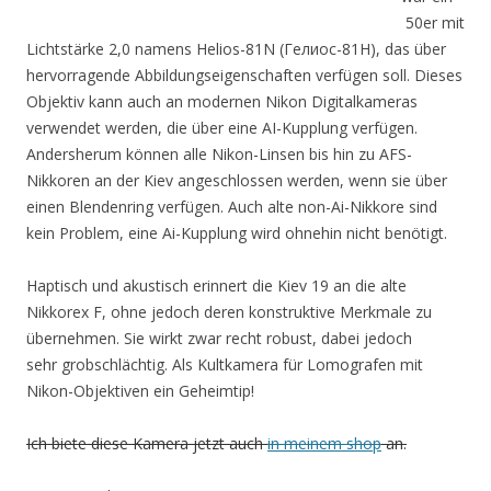
50er mit
Lichtstärke 2,0 namens Helios-81N (Гелиос-81Н), das über
hervorragende Abbildungseigenschaften verfügen soll. Dieses
Objektiv kann auch an modernen Nikon Digitalkameras
verwendet werden, die über eine AI-Kupplung verfügen.
Andersherum können alle Nikon-Linsen bis hin zu AFS-
Nikkoren an der Kiev angeschlossen werden, wenn sie über
einen Blendenring verfügen. Auch alte non-Ai-Nikkore sind
kein Problem, eine Ai-Kupplung wird ohnehin nicht benötigt.
Haptisch und akustisch erinnert die Kiev 19 an die alte
Nikkorex F, ohne jedoch deren konstruktive Merkmale zu
übernehmen. Sie wirkt zwar recht robust, dabei jedoch
sehr grobschlächtig. Als Kultkamera für Lomografen mit
Nikon-Objektiven ein Geheimtip!
Ich biete diese Kamera jetzt auch
in meinem shop
an.