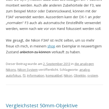
montiert werden. Auch alle anderen Zubehörteile der F3, wie
zum Beispiel Motor oder Datenrückwand, können mit der
F3AF verwendet werden. Ausserdem kann der DX-1 an jeder
„normalen“ F3 auch als automatische Einstellhilfe verwendet
werden, wenn nach wie vor von Hand fokussiert werden soll.
Wie gesagt, die Nikon F3AF ist recht selten, um so mehr
freue ich mich, in meinem
shop
ein Exemplar in neuwertigem
Zustand
anbieten zu können
verkauft zu haben.
Dieser Beitrag wurde am
2. September 2013
in
die analogen
Nikons
,
Nikon System
veröffentlicht. Schlagworte:
analog
,
autofokus
,
f3
,
Information
,
kompatibel
,
Nikon
,
Objektiv
,
system
.
Vergleichstest 50mm-Objektive