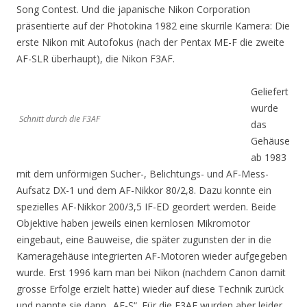
Song Contest. Und die japanische Nikon Corporation
präsentierte auf der Photokina 1982 eine skurrile Kamera: Die
erste Nikon mit Autofokus (nach der Pentax ME-F die zweite
AF-SLR überhaupt), die Nikon F3AF.
Geliefert
wurde
Schnitt durch die F3AF
das
Gehäuse
ab 1983
mit dem unförmigen Sucher-, Belichtungs- und AF-Mess-
Aufsatz DX-1 und dem AF-Nikkor 80/2,8. Dazu konnte ein
spezielles AF-Nikkor 200/3,5 IF-ED geordert werden. Beide
Objektive haben jeweils einen kernlosen Mikromotor
eingebaut, eine Bauweise, die später zugunsten der in die
Kameragehäuse integrierten AF-Motoren wieder aufgegeben
wurde. Erst 1996 kam man bei Nikon (nachdem Canon damit
grosse Erfolge erzielt hatte) wieder auf diese Technik zurück
und nannte sie dann „AF-S“. Für die F3AF wurden aber leider